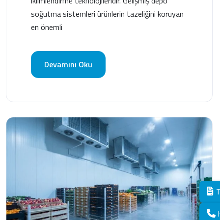
iklimlendirme teknolojileridir. Gelişmiş depo
soğutma sistemleri ürünlerin tazeliğini koruyan
en önemli
Devamını Oku
T