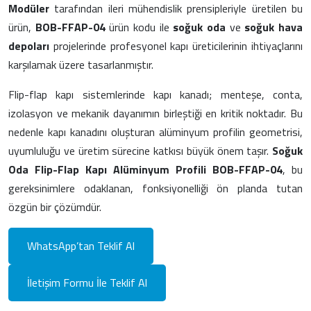
Modüler
tarafından ileri mühendislik prensipleriyle üretilen bu
ürün,
BOB-FFAP-04
ürün kodu ile
soğuk oda
ve
soğuk hava
depoları
projelerinde profesyonel kapı üreticilerinin ihtiyaçlarını
karşılamak üzere tasarlanmıştır.
Flip-flap kapı sistemlerinde kapı kanadı; menteşe, conta,
izolasyon ve mekanik dayanımın birleştiği en kritik noktadır. Bu
nedenle kapı kanadını oluşturan alüminyum profilin geometrisi,
uyumluluğu ve üretim sürecine katkısı büyük önem taşır.
Soğuk
Oda Flip-Flap Kapı Alüminyum Profili BOB-FFAP-04
, bu
gereksinimlere odaklanan, fonksiyonelliği ön planda tutan
özgün bir çözümdür.
WhatsApp’tan Teklif Al
İletişim Formu İle Teklif Al