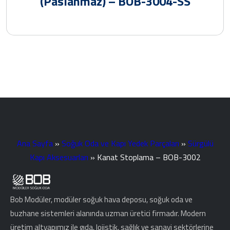
(Paslanmaz) – BOB-3004-SS
Ana Sayfa
»
Soğuk Oda ve Kapı Yedek Parçaları
»
Sürgülü
Kapı Aksesuarları
»
Kanat Stoplama – BOB-3002
Bob Modüler, modüler soğuk hava deposu, soğuk oda ve
buzhane sistemleri alanında uzman üretici firmadır. Modern
üretim altyapımız ile gıda, lojistik, sağlık ve sanayi sektörlerine