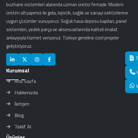
buzhane sistemleri alanında uzman üretici firmadır. Modern
üretim altyapımız ile gıda, lojistik, sağlık ve sanayi sektörlerine
uygun çözümler sunuyoruz. Soğuk hava deposu kapıları, panel
sistemleri, yedek parça ve aksesuarlarında kaliteli imalat
anlayışıyla hizmet veriyoruz. Türkiye geneline özel projeler
geliştiriyoruz.
T
Kurumsal
Ana Sayfa
Hakkımızda
İletişim
Blog
Teklif Al
Ürünler