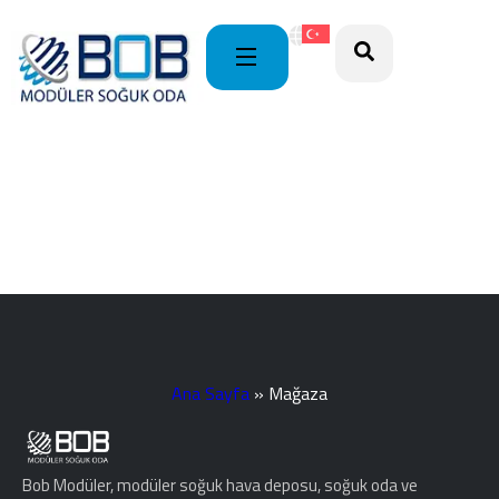
Ana Sayfa
»
Mağaza
Bob Modüler, modüler soğuk hava deposu, soğuk oda ve