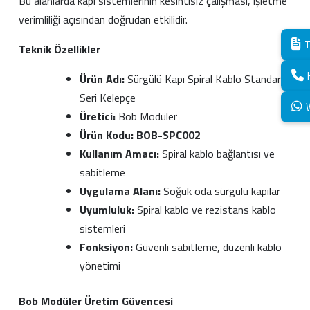
Bu alanlarda kapı sistemlerinin kesintisiz çalışması, işletme
verimliliği açısından doğrudan etkilidir.
T
Teknik Özellikler
Ürün Adı:
Sürgülü Kapı Spiral Kablo Standart
Seri Kelepçe
Üretici:
Bob Modüler
Ürün Kodu:
BOB-SPC002
Kullanım Amacı:
Spiral kablo bağlantısı ve
sabitleme
Uygulama Alanı:
Soğuk oda sürgülü kapılar
Uyumluluk:
Spiral kablo ve rezistans kablo
sistemleri
Fonksiyon:
Güvenli sabitleme, düzenli kablo
yönetimi
Bob Modüler Üretim Güvencesi